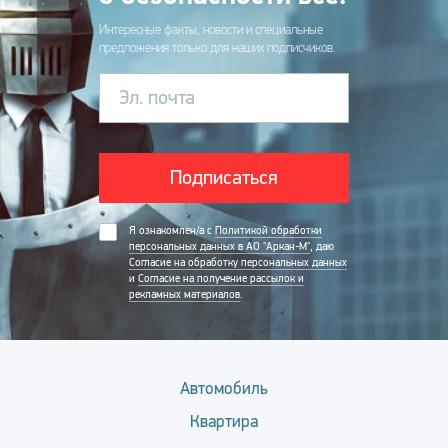
Интересные факты, новости и специальные
предложения только для наших подписчиков.
Эл. почта
Подписаться
Я ознакомлен/а с
Политикой обработки
персональных данных в АО "Аркан-М"
, даю
Согласие на обработку персональных данных
и
Согласие на получение рассылок и
рекламных материалов
.
Автомобиль
Квартира