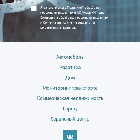
Я ознакомлен/а с
Политикой обработки
персональных данных в АО "Аркан-М"
, даю
Согласие на обработку персональных данных
и
Согласие на получение рассылок и
рекламных материалов
.
Автомобиль
Квартира
Дом
Мониторинг транспорта
Коммерческая недвижимость
Город
Сервисный центр