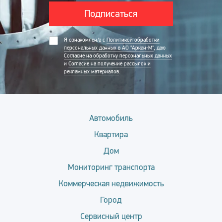
Подписаться
Я ознакомлен/а с
Политикой обработки
персональных данных в АО "Аркан-М"
, даю
Согласие на обработку персональных данных
и
Согласие на получение рассылок и
рекламных материалов
.
Автомобиль
Квартира
Дом
Мониторинг транспорта
Коммерческая недвижимость
Город
Сервисный центр