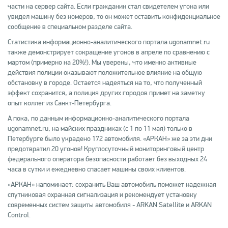
части на сервер сайта. Если гражданин стал свидетелем угона или
увидел машину без номеров, то он может оставить конфиденциальное
сообщение в специальном разделе сайта.
Статистика информационно-аналитического портала ugonamnet.ru
также демонстрирует сокращение угонов в апреле по сравнению с
мартом (примерно на 20%!). Мы уверены, что именно активные
действия полиции оказывают положительное влияние на общую
обстановку в городе. Остается надеяться на то, что полученный
эффект сохранится, а полиция других городов примет на заметку
опыт коллег из Санкт-Петербурга.
А пока, по данным информационно-аналитического портала
ugonamnet.ru, на майских праздниках (с 1 по 11 мая) только в
Петербурге было украдено 172 автомобиля. «АРКАН» же за эти дни
предотвратил 20 угонов! Круглосуточный мониторинговый центр
федерального оператора безопасности работает без выходных 24
часа в сутки и ежедневно спасает машины своих клиентов.
«АРКАН» напоминает: сохранить Ваш автомобиль поможет надежная
спутниковая охранная сигнализация и рекомендует установку
современных систем защиты автомобиля - ARKAN Satellite и ARKAN
Control.