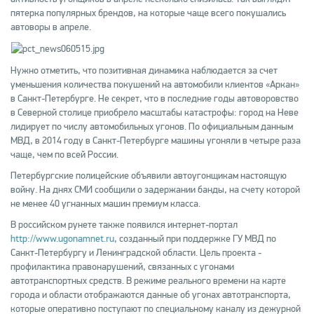
пятерка популярных брендов, на которые чаще всего покушались
автоворы в апреле.
Нужно отметить, что позитивная динамика наблюдается за счет
уменьшения количества покушений на автомобили клиентов «Аркан»
в Санкт-Петербурге. Не секрет, что в последние годы автоворовство
в Северной столице приобрело масштабы катастрофы: город на Неве
лидирует по числу автомобильных угонов. По официальным данным
МВД, в 2014 году в Санкт-Петербурге машины угоняли в четыре раза
чаще, чем по всей России.
Петербургские полицейские объявили автоугонщикам настоящую
войну. На днях СМИ сообщили о задержании банды, на счету которой
не менее 40 угнанных машин премиум класса.
В российском рунете также появился интернет-портал
http://www.ugonamnet.ru
, созданный при поддержке ГУ МВД по
Санкт-Петербургу и Ленинградской области. Цель проекта -
профилактика правонарушений, связанных с угонами
автотранспортных средств. В режиме реального времени на карте
города и области отображаются данные об угонах автотранспорта,
которые оперативно поступают по специальному каналу из дежурной