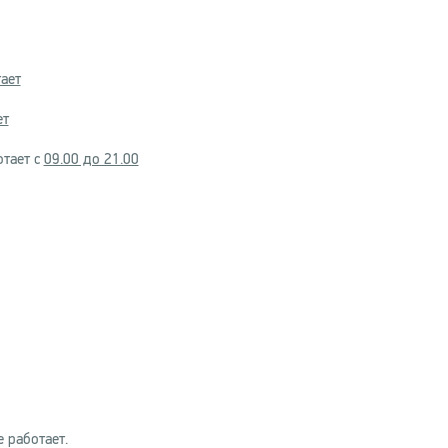
ает
ет
отает с
09.00 до 21.00
е работает.