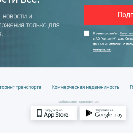
Подп
 новости и
ложения только для
.
Я ознакомлен/а с
Политик
в АО "Аркан-М"
, даю
Согл
данных
и
Согласие на пол
материалов
.
торинг транспорта
Коммерческая недвижимость
Г
мобильное приложение
Загрузите из
Загрузите из