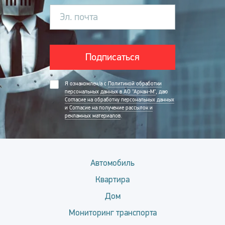
Эл. почта
Подписаться
Я ознакомлен/а с
Политикой обработки
персональных данных в АО "Аркан-М"
, даю
Согласие на обработку персональных данных
и
Согласие на получение рассылок и
рекламных материалов
.
Автомобиль
Квартира
Дом
Мониторинг транспорта