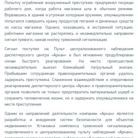
Попытку ограбления вооруженный преступник предпринял посреди
рабочего дня, когда работа магазина шла в обычном режиме.
Ворвавшись в здание и угрожая холодным оружием, злоумышленник
попытался совершить кражу продуктов питания и денежных средств
из кассы магазина. Однако, оказавшись в экстренной ситуации,
работники магазина не растерялись и незамедлительно направили
сигнал тревоги, нажав кнопку тревожной сигнализации.
Сигнал поступил на Пульт централизованного наблюдения
диспетчерского центра «Аркан» и был мгновенно продублирован
силам быстрого реагирования. На место происшествия
незамедлительно выехал ближайший патрульный экипаж.
Прибывшим сотрудникам правоохранительных органов удалось
задержать преступника. Слаженное взаимодействие и оперативное
реагирование диспетчерского центра «Аркан» и правоохранительных
органов позволило не только предотвратить материальный ущерб и
сохранить человеческие жизни, но и задержать злоумышленника на
месте преступления.
Одним из направлений деятельности компании «Аркан» является
разработка и внедрение систем безопасности для объектов
недвижимости. Установка комплекса тревожной сигнализации,
подключенного к централизованному пульту наблюдения «Аркан»,