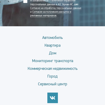
Я ознакомлен/а с
Политикой обработки
персональных данных в АО "Аркан-М"
, даю
Согласие на обработку персональных данных
и
Согласие на получение рассылок и
рекламных материалов
.
Автомобиль
Квартира
Дом
Мониторинг транспорта
Коммерческая недвижимость
Город
Сервисный центр