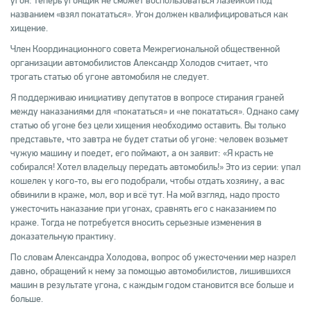
угон: теперь угонщик не сможет воспользоваться лазейкой под
названием «взял покататься». Угон должен квалифицироваться как
хищение.
Член Координационного совета Межрегиональной общественной
организации автомобилистов Александр Холодов считает, что
трогать статью об угоне автомобиля не следует.
Я поддерживаю инициативу депутатов в вопросе стирания граней
между наказаниями для «покататься» и «не покататься». Однако саму
статью об угоне без цели хищения необходимо оставить. Вы только
представьте, что завтра не будет статьи об угоне: человек возьмет
чужую машину и поедет, его поймают, а он заявит: «Я красть не
собирался! Хотел владельцу передать автомобиль!» Это из серии: упал
кошелек у кого-то, вы его подобрали, чтобы отдать хозяину, а вас
обвинили в краже, мол, вор и всё тут. На мой взгляд, надо просто
ужесточить наказание при угонах, сравнять его с наказанием по
краже. Тогда не потребуется вносить серьезные изменения в
доказательную практику.
По словам Александра Холодова, вопрос об ужесточении мер назрел
давно, обращений к нему за помощью автомобилистов, лишившихся
машин в результате угона, с каждым годом становится все больше и
больше.