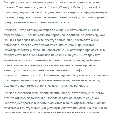
Мы предложили объединить два состава преступлений по двум
статьям Уголовного кодекса: 166-ю («Угон») и 158-ю («Кража»), -
сообщил депутат Сергей Шатуновский, - и выделить одну отдельную
статью, предусматривающую ответственность за угон транспортного
средства независимо от умысла похитителя.
Случаев, когда угонщика судят за хищение автомобиля с целью
перепродажи, крайне мало. Как правило, водитель за рулем чужой
машины заявляет на месте преступления, что красть авто он не
собирался, просто хотел покататься. Факт кражи доказать в
некоторых ситуациях почти невозможно. В настоящее время ст. 166
предусматривает минимальное наказание за угон — от трех лет
лишения свободы с пометкой условно. Таким образом, любители
«покататься», попавшие в руки правоохранительных органов,
зачастую избегали тюремного заключения и штрафа,
предусмотренных ст. 158. По мнению Сергея Шатуновского, который и
стал одним из инициаторов ужесточения мер наказания за угон,
будущий закон имеет огромную практическую важность.
Сейчас в собственности практически каждой петербуржской семьи
есть по одному автомобилю. Проблема угонов стала очевидной.
Необходимо срочно вносить изменения в законодательство. Именно
поэтому мы выступили с инициативой ужесточить меры наказания за