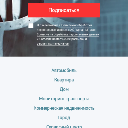
Подписаться
Я ознакомлен/а с
Политикой обработки
персональных данных в АО "Аркан-М"
, даю
Согласие на обработку персональных данных
и
Согласие на получение рассылок и
рекламных материалов
.
Автомобиль
Квартира
Дом
Мониторинг транспорта
Коммерческая недвижимость
Город
Сервисный центр