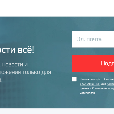
Эл. почта
сти всё!
Подп
 новости и
ложения только для
.
Я ознакомлен/а с
Политик
в АО "Аркан-М"
, даю
Согл
данных
и
Согласие на пол
материалов
.