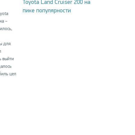
Toyota Land Cruiser 200 на
пике популярности
yota
ка –
илось,
ы для
л
ь выйти
далось
биль цел