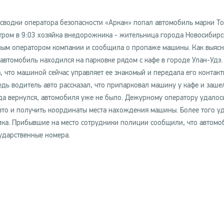
 сводки оператора безопасности «Аркан» попал автомобиль марки To
 Утром в 9:03 хозяйка внедорожника - жительница города Новосибирс
ным оператором компании и сообщила о пропаже машины. Как выясн
автомобиль находился на парковке рядом с кафе в городе Улан-Удэ.
, что машиной сейчас управляет ее знакомый и передала его контакт
едь водитель авто рассказал, что припарковал машину у кафе и заше
гда вернулся, автомобиля уже не было. Дежурному оператору удалос
авто и получить координаты места нахождения машины. Более того у
ка. Прибывшие на место сотрудники полиции сообщили, что автомо
ударственные номера.