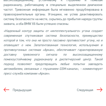
высокозащищенному, устойчивому к глушению и помехам
радиоканалу, работающему в специально выделенном диапазоне
частот. Тревожная информация была мгновенно продублирована в
правоохранительные органы. Угонщики, не успев деактивировать
систему безопасности на месте, скрылись до прибытия наряда группы
захвата, а оба BMW X6 были успешно спасены.
«Надежный контур защиты от «интеллектуального» угона создает
современная спутниковая система безопасности, преимущество
которой в том, что она не просто пассивно противостоит угону, но и
оповещает о нем. Запатентованная технология, используемая в
противоугонных системах «Аркан», обеспечивает гарантированную
доставку тревожного сигнала по высокозащищенному
помехоустойчивому радиоканалу в диспетчерский центр. Такой
подход позволяет предотвращать любые попытки завладеть
автомобилем, связанные с глушением GSM-канала», - комментирует
пресс-служба компании «Аркан».
Предыдущая
Следующая