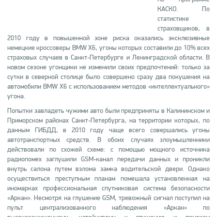
КАСКО. По
статистике
страховщиков, в
2010 году в повышенной зоне риска оказались эксклюзивные
немецкие кроссоверы BMW X6, угоны которых составили до 10% всех
страховых случаев в Санкт-Петербурге и Ленинградской области. В
новом сезоне угонщики не изменили своих предпочтений: только за
сутки в северной столице было совершено сразу два покушения на
автомобили BMW X6 с использованием методов «интеллектуального»
угона.
Попытки завладеть чужими авто были предприняты в Калининском и
Приморском районах Санкт-Петербурга, на территории которых, по
данным ГИБДД, в 2010 году чаще всего совершались угоны
автотранспортных средств. В обоих случаях злоумышленники
действовали по схожей схеме: с помощью мощного источника
радиопомех заглушили GSM-канал передачи данных и проникли
внутрь салона путем взлома замка водительской двери. Однако
осуществиться преступным планам помешала установленная на
иномарках профессиональная спутниковая система безопасности
«Аркан». Несмотря на глушение GSM, тревожный сигнал поступил на
пульт централизованного наблюдения «Аркан» по