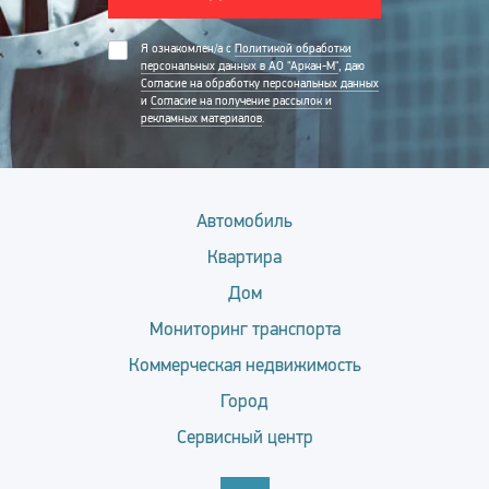
Я ознакомлен/а с
Политикой обработки
персональных данных в АО "Аркан-М"
, даю
Согласие на обработку персональных данных
и
Согласие на получение рассылок и
рекламных материалов
.
Автомобиль
Квартира
Дом
Мониторинг транспорта
Коммерческая недвижимость
Город
Сервисный центр