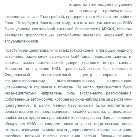
второе на этой неделе покушение
на иномарку премиум-класса
стоимостью свыше 2 млн рублей, предпринятое в Московском районе
Санкт-Петербурга. Благодаря тому, что штатная сигнализация BMW
была усилена спутниковой системой безопасности ARKAN, попытка
завладеть дорогостоящим автомобилем оказалась неудачной для
злоумышленников.
Преступники действовали по стандартной схеме: с помощью мощного
источника радиопомех заглушили GSM-канал передачи данных и,
взломав замок водительской двери, проникли внутрь салона.
Несмотря на глушение GSM, тревожный сигнал был передан в
Федеральный мониторинговый центр «Аркан» по
специализированному высокозащищенному радиоканалу,
устойчивому к глушению и помехам. На место происшествия были
незамедлительно направлены силы экстренного реагирования.
Собственнице автомобиля, которая из окна наблюдала за действиями
преступников, в целях личной безопасности было настоятельно
рекомендовано не предпринимать никаких действий, а дождаться
прибытия сотрудников правоохранительных органов. Экипаж полиции
обнаружил BMW со следами попытки угона: водительская дверь
открыта, взломана личинка замка двери и личинка замка зажигания,
разобран верхний плафон освещения салона. Злоумышленники