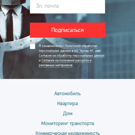
Эл. почта
Подписаться
Я ознакомлен/а с
Политикой обработки
персональных данных в АО "Аркан-М"
, даю
Согласие на обработку персональных данных
и
Согласие на получение рассылок и
рекламных материалов
.
Автомобиль
Квартира
Дом
Мониторинг транспорта
Коммерческая недвижимость