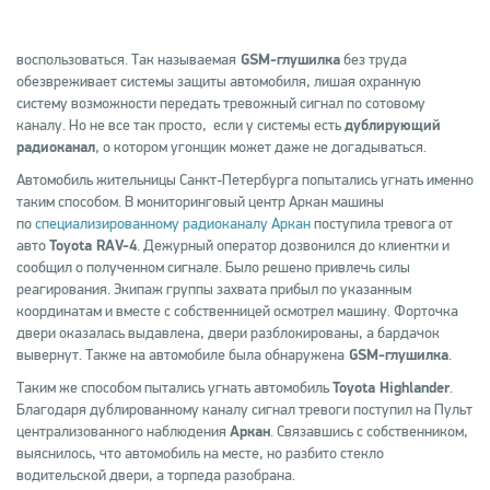
воспользоваться. Так называемая
GSM
-глушилка
без труда
обезвреживает системы защиты автомобиля, лишая охранную
систему возможности передать тревожный сигнал по сотовому
каналу. Но не все так просто, если у системы есть
дублирующий
радиоканал
, о котором угонщик может даже не догадываться.
Автомобиль жительницы Санкт-Петербурга попытались угнать именно
таким способом. В мониторинговый центр Аркан машины
по
специализированному радиоканалу Аркан
поступила тревога от
авто
Toyota RAV-4
. Дежурный оператор дозвонился до клиентки и
сообщил о полученном сигнале. Было решено привлечь силы
реагирования. Экипаж группы захвата прибыл по указанным
координатам и вместе с собственницей осмотрел машину. Форточка
двери оказалась выдавлена, двери разблокированы, а бардачок
вывернут. Также на автомобиле была обнаружена
GSM-глушилка
.
Таким же способом пытались угнать автомобиль
Toyota Highlander
.
Благодаря дублированному каналу сигнал тревоги поступил на Пульт
централизованного наблюдения
Аркан
. Связавшись с собственником,
выяснилось, что автомобиль на месте, но разбито стекло
водительской двери, а торпеда разобрана.