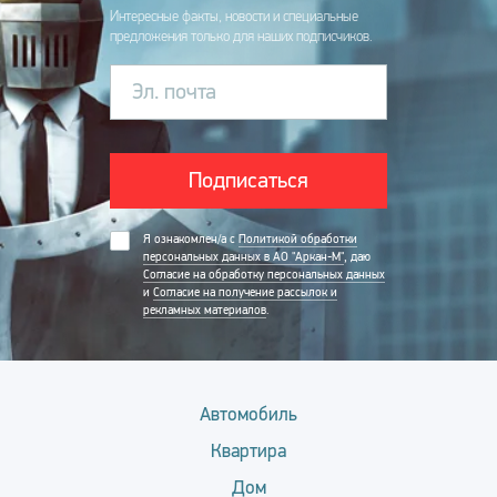
Интересные факты, новости и специальные
предложения только для наших подписчиков.
Эл. почта
Подписаться
Я ознакомлен/а с
Политикой обработки
персональных данных в АО "Аркан-М"
, даю
Согласие на обработку персональных данных
и
Согласие на получение рассылок и
рекламных материалов
.
Автомобиль
Квартира
Дом