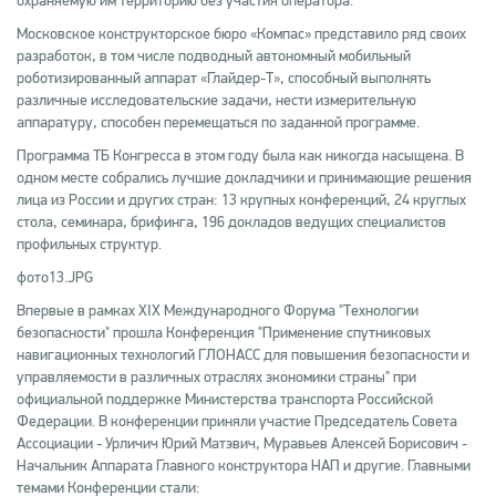
охраняемую им территорию без участия оператора.
Московское конструкторское бюро «Компас» представило ряд своих
разработок, в том числе подводный автономный мобильный
роботизированный аппарат «Глайдер-Т», способный выполнять
различные исследовательские задачи, нести измерительную
аппаратуру, способен перемещаться по заданной программе.
Программа ТБ Конгресса в этом году была как никогда насыщена. В
одном месте собрались лучшие докладчики и принимающие решения
лица из России и других стран: 13 крупных конференций, 24 круглых
стола, семинара, брифинга, 196 докладов ведущих специалистов
профильных структур.
фото13.JPG
Впервые в рамках XIX Международного Форума "Технологии
безопасности" прошла Конференция "Применение спутниковых
навигационных технологий ГЛОНАСС для повышения безопасности и
управляемости в различных отраслях экономики страны" при
официальной поддержке Министерства транспорта Российской
Федерации. В конференции приняли участие Председатель Совета
Ассоциации - Урличич Юрий Матэвич, Муравьев Алексей Борисович -
Начальник Аппарата Главного конструктора НАП и другие. Главными
темами Конференции стали: