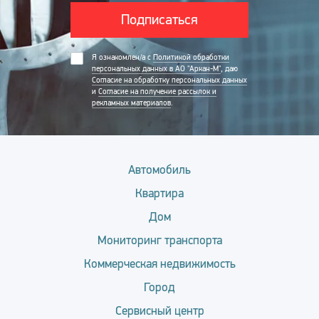
Подписаться
Я ознакомлен/а с
Политикой обработки
персональных данных в АО "Аркан-М"
, даю
Согласие на обработку персональных данных
и
Согласие на получение рассылок и
рекламных материалов
.
Автомобиль
Квартира
Дом
Мониторинг транспорта
Коммерческая недвижимость
Город
Сервисный центр