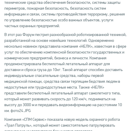
технические средства обеспечения безопасности, системы защиты
периметров, пожарная безопасность, безопасность систем
информации и связи, системы противодействия терроризму, решения
по управлению безопасностью особо важных объектов, услуги
частных охранных предприятий.
В этот раз Форум пестрил разнообразной роботизированной техникой,
разработанной на основе новейших технологий. Одновременно
несколько новинок представила компания «НЕЛК», известная в сфере
услуг по обеспечению комплексной безопасности государственных и
коммерческих предприятий, бизнеса и личности. Компания
продемонстрировала беспилотный летательный аппарат для
доставки и сброса груза до 10кг. Такой аппарат способен доставить
индивидуальные спасательные средства, наборы первой
медицинской помощи, средства связи терпящим бедствия людям в
недоступные или труднодоступные места. Также «НЕЛК»
представили беспилотный летательный аппарат самолетного типа,
который может развивать скорость до 120 км/ч, подниматься на
высоту до 3000 м и передавать видеоинформацию на расстоянии 10
км. фото24.JPG
Компания «СПМ Сервис» показала новую модель охранного робота
«Трал Патруль», который может самостоятельно патрулировать