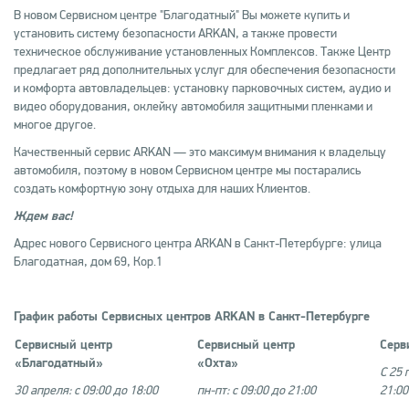
В новом Сервисном центре "Благодатный" Вы можете купить и
установить систему безопасности ARKAN, а также провести
техническое обслуживание установленных Комплексов. Также Центр
предлагает ряд дополнительных услуг для обеспечения безопасности
и комфорта автовладельцев: установку парковочных систем, аудио и
видео оборудования, оклейку автомобиля защитными пленками и
многое другое.
Качественный сервис ARKAN — это максимум внимания к владельцу
автомобиля, поэтому в новом Сервисном центре мы постарались
создать комфортную зону отдыха для наших Клиентов.
Ждем вас!
Адрес нового Сервисного центра ARKAN в Санкт-Петербурге: улица
Благодатная, дом 69, Кор.1
График работы Сервисных центров
ARKAN в Санкт-Петербурге
Сервисный центр
Сервисный центр
Серв
«Благодатный»
«Охта»
С 25 
30 апреля: с 09:00 до 18:00
пн-пт: с 09:00 до 21:00
21:00