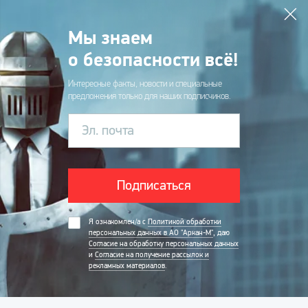
Мы знаем
о безопасности всё!
Интересные факты, новости и специальные
предложения только для наших подписчиков.
Эл. почта
Подписаться
Я ознакомлен/а с
Политикой обработки
персональных данных в АО "Аркан-М"
, даю
Согласие на обработку персональных данных
и
Согласие на получение рассылок и
рекламных материалов
.