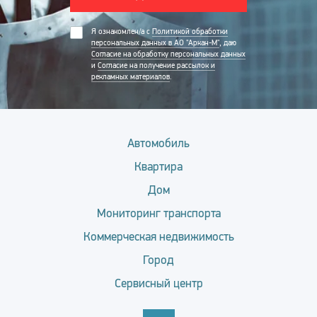
Я ознакомлен/а с
Политикой обработки
персональных данных в АО "Аркан-М"
, даю
Согласие на обработку персональных данных
и
Согласие на получение рассылок и
рекламных материалов
.
Автомобиль
Квартира
Дом
Мониторинг транспорта
Коммерческая недвижимость
Город
Сервисный центр