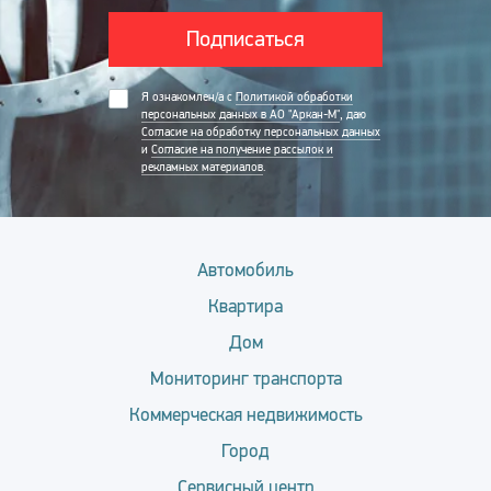
Подписаться
Я ознакомлен/а с
Политикой обработки
персональных данных в АО "Аркан-М"
, даю
Согласие на обработку персональных данных
и
Согласие на получение рассылок и
рекламных материалов
.
Автомобиль
Квартира
Дом
Мониторинг транспорта
Коммерческая недвижимость
Город
Сервисный центр