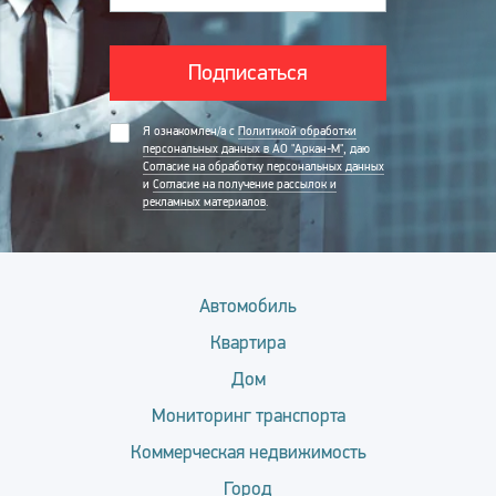
Подписаться
Я ознакомлен/а с
Политикой обработки
персональных данных в АО "Аркан-М"
, даю
Согласие на обработку персональных данных
и
Согласие на получение рассылок и
рекламных материалов
.
Автомобиль
Квартира
Дом
Мониторинг транспорта
Коммерческая недвижимость
Город