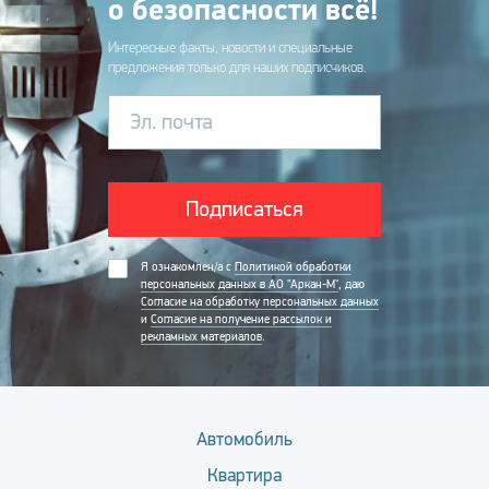
о безопасности всё!
Интересные факты, новости и специальные
предложения только для наших подписчиков.
Эл. почта
Подписаться
Я ознакомлен/а с
Политикой обработки
персональных данных в АО "Аркан-М"
, даю
Согласие на обработку персональных данных
и
Согласие на получение рассылок и
рекламных материалов
.
Автомобиль
Квартира