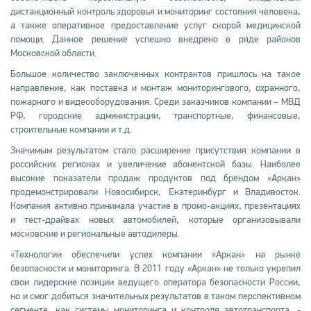
дистанционный контроль здоровья и мониторинг состояния человека,
а также оперативное предоставление услуг скорой медицинской
помощи. Данное решение успешно внедрено в ряде районов
Московской области.
Большое количество заключенных контрактов пришлось на такое
направление, как поставка и монтаж мониторингового, охранного,
пожарного и видеооборудования. Среди заказчиков компании – МВД
РФ, городские администрации, транспортные, финансовые,
строительные компании и т.д.
Значимым результатом стало расширение присутствия компании в
российских регионах и увеличение абонентской базы. Наиболее
высокие показатели продаж продуктов под брендом «Аркан»
продемонстрировали Новосибирск, Екатеринбург и Владивосток.
Компания активно принимала участие в промо-акциях, презентациях
и тест-драйвах новых автомобилей, которые организовывали
московские и региональные автодилеры.
«Технологии обеспечили успех компании «Аркан» на рынке
безопасности и мониторинга. В 2011 году «Аркан» не только укрепил
свои лидерские позиции ведущего оператора безопасности России,
но и смог добиться значительных результатов в таком перспективном
сегменте, как системы мониторинга и контроля автотранспорта, -