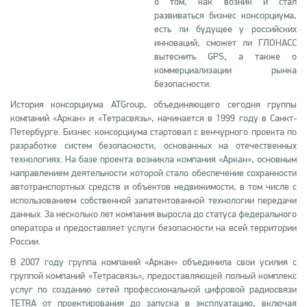
о том, как возник и стал
развиваться бизнес консорциума,
есть ли будущее у российских
инноваций, сможет ли ГЛОНАСС
вытеснить GPS, а также о
коммерциализации рынка
безопасности.
История консорциума ATGroup, объединяющего сегодня группы
компаний «Аркан» и «Тетрасвязь», начинается в 1999 году в Санкт-
Петербурге. Бизнес консорциума стартовал с венчурного проекта по
разработке систем безопасности, основанных на отечественных
технологиях. На базе проекта возникла компания «Аркан», основным
направлением деятельности которой стало обеспечение сохранности
автотранспортных средств и объектов недвижимости, в том числе с
использованием собственной запатентованной технологии передачи
данных. За несколько лет компания выросла до статуса федерального
оператора и предоставляет услуги безопасности на всей территории
России.
В 2007 году группа компаний «Аркан» объединила свои усилия с
группой компаний «Тетрасвязь», предоставляющей полный комплекс
услуг по созданию сетей профессиональной цифровой радиосвязи
TETRA от проектирования до запуска в эксплуатацию, включая