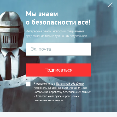
Мы знаем
о безопасности всё!
Интересные факты, новости и специальные
предложения только для наших подписчиков.
Эл. почта
Подписаться
Я ознакомлен/а с
Политикой обработки
персональных данных в АО "Аркан-М"
, даю
Согласие на обработку персональных данных
и
Согласие на получение рассылок и
рекламных материалов
.