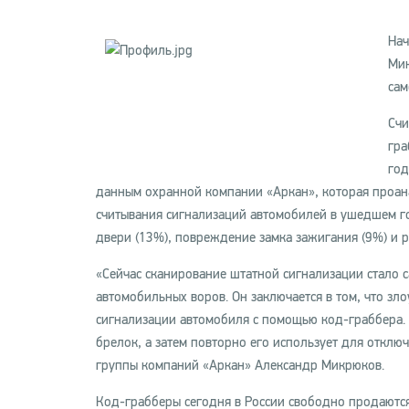
Нач
Мик
сам
Счи
гра
год
данным охранной компании «Аркан», которая проан
считывания сигнализаций автомобилей в ушедшем г
двери (13%), повреждение замка зажигания (9%) и р
«Сейчас сканирование штатной сигнализации стало 
автомобильных воров. Он заключается в том, что з
сигнализации автомобиля с помощью код-граббера. 
брелок, а затем повторно его использует для откл
группы компаний «Аркан» Александр Микрюков.
Код-грабберы сегодня в России свободно продаются