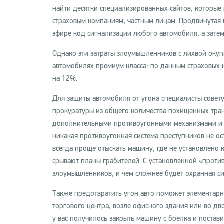
найти десятки специализированных сайтов, которые
страховым компаниям, частным лицам. Продвинутая 
эфире код сигнализации любого автомобиля, а затем
Однако эти затраты злоумышленников с лихвой окуп
автомобилях премиум класса: по данным страховых 
на 12%.
Для защиты автомобиля от угона специалисты сове
прокуратуры из общего количества похищенных тра
дополнительными противоугонными механизмами и си
никакая противоугонная система преступников не ост
всегда проще отыскать машину, где не установлено 
срывают планы грабителей. С установленной «проти
злоумышленников, и чем сложнее будет охранная си
Также предотвратить угон авто поможет элементарн
торгового центра, возле офисного здания или во дв
у вас получилось закрыть машину с брелка и постав