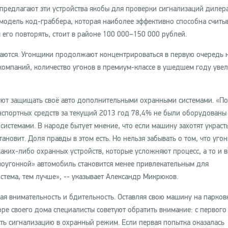
 предлагают эти устройства якобы для проверки сигнализаций дилер
модель код-граббера, которая наиболее эффективно способна считыв
 его повторять, стоит в районе 100 000–150 000 рублей.
аются. Угонщики продолжают концентрироваться в первую очередь 
компаний, количество угонов в премиум-классе в ушедшем году уве
туют защищать своё авто дополнительными охранными системами. «П
нспортных средств за текущий 2013 год 78,4% не были оборудованы
стемами. В народе бытует мнение, что если машину захотят украсть
ановит. Доля правды в этом есть. Но нельзя забывать о том, что уго
каких-либо охранных устройств, которые усложняют процесс, а то и в
воугонкой» автомобиль становится менее привлекательным для
стема, тем лучше», -- указывает Александр Микрюков.
ая внимательность и бдительность. Оставляя свою машину на парков
оре своего дома специалисты советуют обратить внимание: с первого
ить сигнализацию в охранный режим. Если первая попытка оказалась