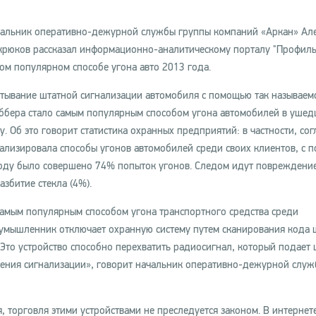
альник оперативно-дежурной службы группы компаний «Аркан» Ал
рюков рассказал информационно-аналитическому порталу "Профиль
ом популярном способе угона авто 2013 года.
тывание штатной сигнализации автомобиля с помощью так называем
ббера стало самым популярным способом угона автомобилей в уше
у. Об это говорит статистика охранных предприятий: в частности, сог
ализировала способы угонов автомобилей среди своих клиентов, с 
оду было совершено 74% попыток угонов. Следом идут повреждение
азбитие стекла (4%).
самым популярным способом угона транспортного средства среди
лоумышленник отключает охранную систему путем сканирования кода 
Это устройство способно перехватить радиосигнал, который подает
ючения сигнализации», говорит начальник оперативно-дежурной слу
, торговля этими устройствами не преследуется законом. В интерне