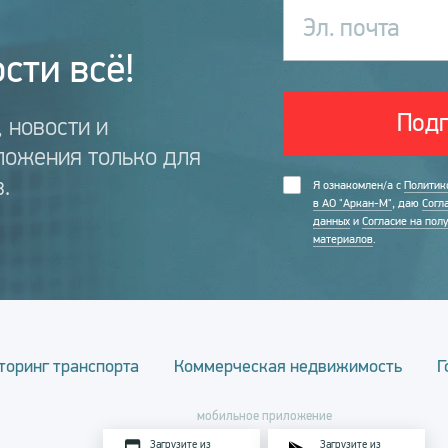
Эл. почта
сти всё!
Подп
 новости и
ложения только для
.
Я ознакомлен/а с
Политик
в АО "Аркан-М"
, даю
Согл
данных
и
Согласие на пол
материалов
.
торинг транспорта
Коммерческая недвижимость
Г
мобильное приложение
Загрузите из
Загрузите из