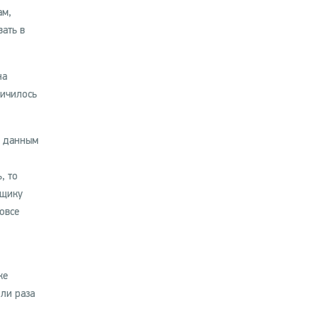
ам,
ать в
на
личилось
о данным
, то
нщику
овсе
ке
 ли раза