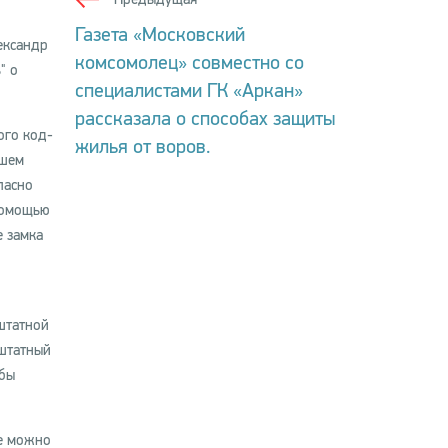
Газета «Московский
ександр
комсомолец» совместно со
" о
специалистами ГК «Аркан»
рассказала о способах защиты
ого код-
жилья от воров.
дшем
ласно
помощью
 замка
штатной
 штатный
жбы
те можно