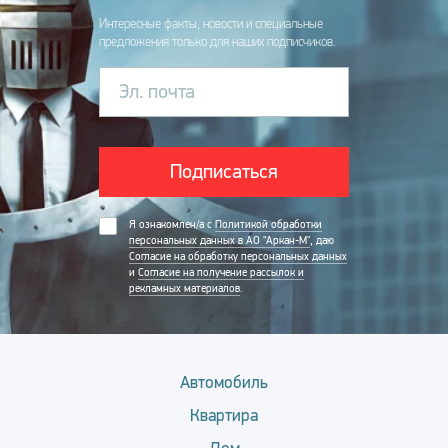
Интересные факты, новости и специальные
предложения только для наших подписчиков.
Эл. почта
Подписаться
Я ознакомлен/а с
Политикой обработки
персональных данных в АО "Аркан-М"
, даю
Согласие на обработку персональных данных
и
Согласие на получение рассылок и
рекламных материалов
.
Автомобиль
Квартира