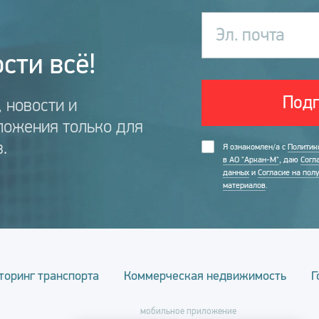
Эл. почта
сти всё!
Подп
 новости и
ложения только для
.
Я ознакомлен/а с
Политик
в АО "Аркан-М"
, даю
Согл
данных
и
Согласие на пол
материалов
.
торинг транспорта
Коммерческая недвижимость
Г
мобильное приложение