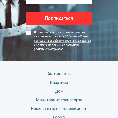
Подписаться
Я ознакомлен/а с
Политикой обработки
персональных данных в АО "Аркан-М"
, даю
Согласие на обработку персональных данных
и
Согласие на получение рассылок и
рекламных материалов
.
Автомобиль
Квартира
Дом
Мониторинг транспорта
Коммерческая недвижимость
Город