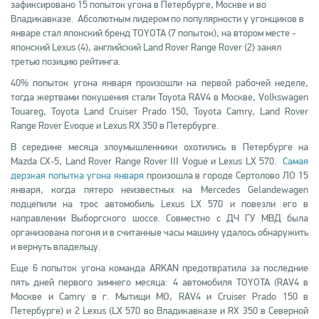
зафиксировано 15 попыток угона в Петербурге, Москве и во
Владикавказе.
Абсолютным лидером по популярности у угонщиков в
январе стал японский бренд
TOYOTA
(7 попыток), на втором месте -
японский Lexus (4), английский Land Rover Range Rover (2) занял
третью позицию рейтинга.
40% попыток угона января произошли на первой рабочей неделе,
тогда жертвами покушения стали Toyota RAV4 в Москве, Volkswagen
Touareg, Toyota Land Cruiser Prado 150, Toyota Camry, Land Rover
Range Rover Evoque и Lexus RX 350 в Петербурге.
В середине месяца злоумышленники охотились в Петербурге на
Mazda CX-5, Land Rover Range Rover III Vogue и Lexus LX 570.
Самая
дерзкая попытка угона января
произошла в городе Сертолово ЛО 15
января, когда пятеро неизвестных на Mercedes Gelandewagen
подцепили на трос автомобиль Lexus LX 570 и повезли его в
направлении Выборгского шоссе. Совместно с ДЧ ГУ МВД была
организована погоня и в считанные часы машину удалось обнаружить
и вернуть владельцу.
Еще 6 попыток угона команда
ARKAN
предотвратила за последние
пять дней первого зимнего месяца: 4 автомобиля
TOYOTA
(RAV4 в
Москве и Camry в г. Мытищи МО, RAV4 и Cruiser Prado 150 в
Петербурге) и 2 Lexus (LX 570 во Владикавказе и RX 350 в Северной