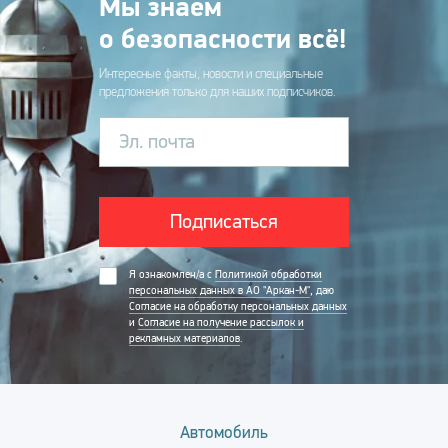
Мы знаем
о безопасности всё!
Интересные факты, новости и специальные
предложения только для наших подписчиков.
Эл. почта
Подписаться
Я ознакомлен/а с
Политикой обработки
персональных данных в АО "Аркан-М"
, даю
Согласие на обработку персональных данных
и
Согласие на получение рассылок и
рекламных материалов
.
Автомобиль