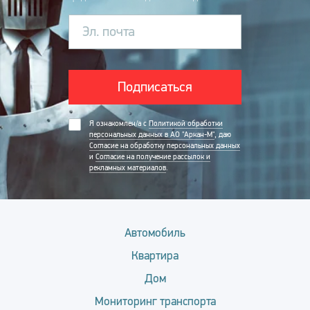
Эл. почта
Подписаться
Я ознакомлен/а с
Политикой обработки
персональных данных в АО "Аркан-М"
, даю
Согласие на обработку персональных данных
и
Согласие на получение рассылок и
рекламных материалов
.
Автомобиль
Квартира
Дом
Мониторинг транспорта