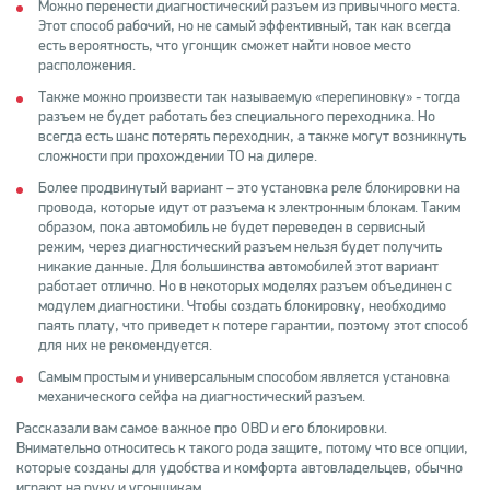
Можно перенести диагностический разъем из привычного места.
Этот способ рабочий, но не самый эффективный, так как всегда
есть вероятность, что угонщик сможет найти новое место
расположения.
Также можно произвести так называемую «перепиновку» - тогда
разъем не будет работать без специального переходника. Но
всегда есть шанс потерять переходник, а также могут возникнуть
сложности при прохождении ТО на дилере.
Более продвинутый вариант – это установка реле блокировки на
провода, которые идут от разъема к электронным блокам. Таким
образом, пока автомобиль не будет переведен в сервисный
режим, через диагностический разъем нельзя будет получить
никакие данные. Для большинства автомобилей этот вариант
работает отлично. Но в некоторых моделях разъем объединен с
модулем диагностики. Чтобы создать блокировку, необходимо
паять плату, что приведет к потере гарантии, поэтому этот способ
для них не рекомендуется.
Самым простым и универсальным способом является установка
механического сейфа на диагностический разъем.
Рассказали вам самое важное про OBD и его блокировки.
Внимательно относитесь к такого рода защите, потому что все опции,
которые созданы для удобства и комфорта автовладельцев, обычно
играют на руку и угонщикам.