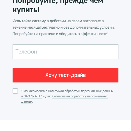
Попробуйте, прежде чем
Купить систему
купить!
Испытайте систему в действии на своём автопарке в
течение месяца! Бесплатно и без дополнительных условий.
Попробуйте на практике и убедитесь в эффективности!
Телефон
Я ознакомлен/а с
Политикой обработки персональных данных
в ЗАО "Б.А.П."
и даю
Согласие на обработку персональных
данных
.