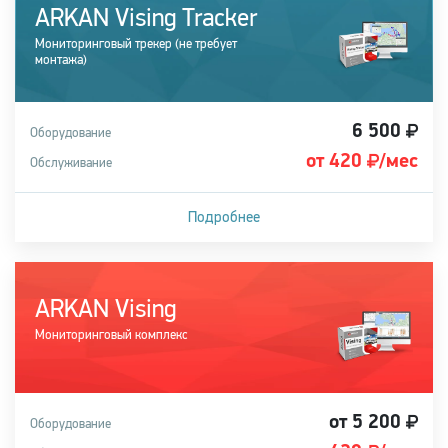
ARKAN Vising Tracker
Мониторинговый трекер (не требует
монтажа)
6 500
Оборудование
от 420
/мес
Обслуживание
Подробнее
Подходит для легковых и грузовых автомобилей
ARKAN Vising
Купить систему
Мониторинговый комплекс
от 5 200
Оборудование