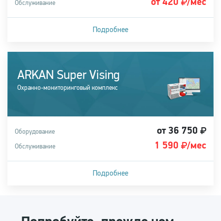
от 420
/мес
Обслуживание
Подробнее
Подходит для легковых, грузовых автомобилей, а также
спецтехники
ARKAN Super Vising
Купить систему
Охранно-мониторинговый комплекс
от 36 750
Оборудование
1 590
/мес
Обслуживание
Подробнее
Подходит для легковых, грузовых автомобилей, а также
спецтехники