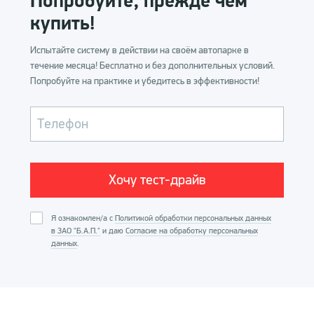
Попробуйте, прежде чем
Купить систему
купить!
Испытайте систему в действии на своём автопарке в
течение месяца! Бесплатно и без дополнительных условий.
Попробуйте на практике и убедитесь в эффективности!
Телефон
Я ознакомлен/а с
Политикой обработки персональных данных
в ЗАО "Б.А.П."
и даю
Согласие на обработку персональных
данных
.