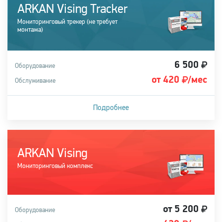
ARKAN Vising Tracker
Мониторинговый трекер (не требует
монтажа)
6 500
Оборудование
от 420
/мес
Обслуживание
Подробнее
Подходит для легковых и грузовых автомобилей
ARKAN Vising
Купить систему
Мониторинговый комплекс
от 5 200
Оборудование