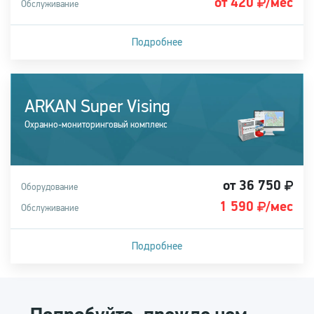
от 420
/мес
Обслуживание
Подробнее
Подходит для легковых, грузовых автомобилей, а также
спецтехники
ARKAN Super Vising
Купить систему
Охранно-мониторинговый комплекс
от 36 750
Оборудование
1 590
/мес
Обслуживание
Подробнее
Подходит для легковых, грузовых автомобилей, а также
спецтехники