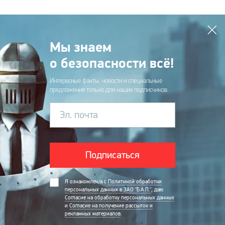
Мы знаем
о безопасности всё!
Интересные факты, новости и специальные
предложения только для наших подписчиков.
Эл. почта
Подписаться
Я ознакомлен/а с
Политикой обработки
персональных данных в ЗАО "Б.А.П."
, даю
Согласие на обработку персональных данных
и
Согласие на получение рассылок и
рекламных материалов
.