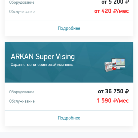
от 5 200
Оборудование
от 420
/мес
Обслуживание
Подробнее
Подходит для легковых, грузовых автомобилей, а также
спецтехники
ARKAN Super Vising
Купить систему
Охранно-мониторинговый комплекс
от 36 750
Оборудование
1 590
/мес
Обслуживание
Подробнее
Подходит для легковых, грузовых автомобилей, а также
спецтехники