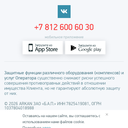
+7 812 600 60 30
мобильное приложение
Загрузите из
Загрузите из
Защитные функции различного оборудования (комплексов) и
услуг Оператора
существенно снижают риски успешного
совершения противоправных действий в отношении
имущества Клиента, но не гарантируют абсолютную защиту
от них.
© 2026 ARKAN ЗАО «Б.А.П.» ИНН 7825419081, ОГРН
1037804018988
×
Оставаясь на нашем сайте, вы соглашаетесь с
Заполняя любые формы на сайте arkan.ru вы соглашаетесь с
использованием нами файлов cookie.
Политикой обработки персональных данных
и
Политикой в
отношении файлов cookie
, а также даете
Согласие на обработку
Подробнее
здесь
.