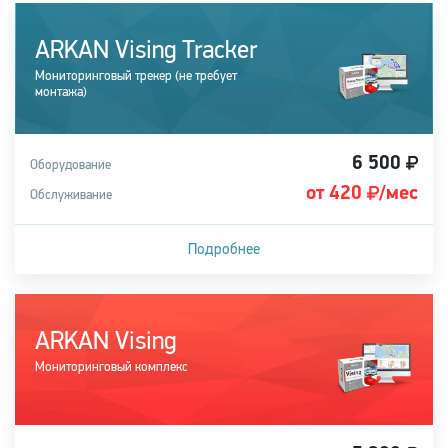
ARKAN Vising Tracker
Мониторинговый трекер (не требует
монтажа)
6 500
Оборудование
от 420
/мес
Обслуживание
Подробнее
Подходит для легковых и грузовых автомобилей
ARKAN Vising
Купить систему
Мониторинговый комплекс