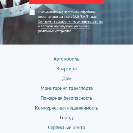
Я ознакомлен/а с
Политикой обработки
персональных данных в ЗАО "Б.А.П."
, даю
Согласие на обработку персональных данных
и
Согласие на получение рассылок и
рекламных материалов
.
Автомобиль
Квартира
Дом
Мониторинг транспорта
Пожарная безопасность
Коммерческая недвижимость
Город
Сервисный центр