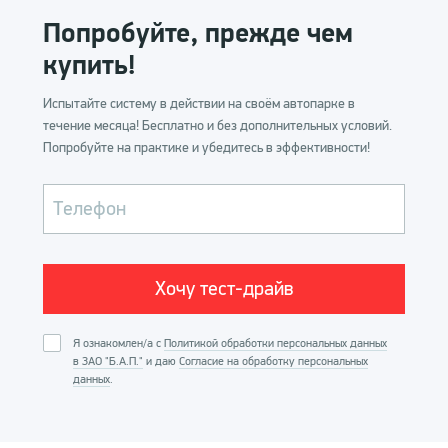
Попробуйте, прежде чем
Купить систему
купить!
Испытайте систему в действии на своём автопарке в
течение месяца! Бесплатно и без дополнительных условий.
Попробуйте на практике и убедитесь в эффективности!
Телефон
Я ознакомлен/а с
Политикой обработки персональных данных
в ЗАО "Б.А.П."
и даю
Согласие на обработку персональных
данных
.